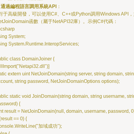
.
通過編程語言調用系統API
：
 對于高級開發，可以使用C#、C++或Python調用Windows API
etJoinDomain函數（屬于NetAPI32庫）。示例C#代碼：
csharp
sing System;
sing System.Runtime.InteropServices;
blic class DomainJoiner {
llImport("Netapi32.dll")]
atic extern uint NetJoinDomain(string server, string domain, stri
count, string password, NetJoinDomainOptions options);
blic static void JoinDomain(string domain, string username, str
assword) {
nt result = NetJoinDomain(null, domain, username, password, 0
 (result == 0) {
onsole.WriteLine("加域成功");
else {