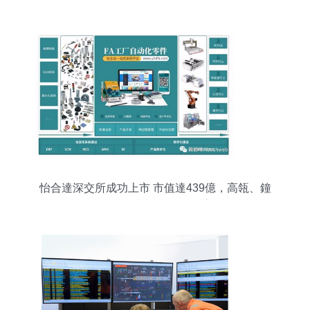
安裝驅動程序”的解決方案
怡合達深交所成功上市 市值達439億，高瓴、鐘
鼎、深創投等頂級資本加持，聚焦計算機軟件技術
開發新篇章