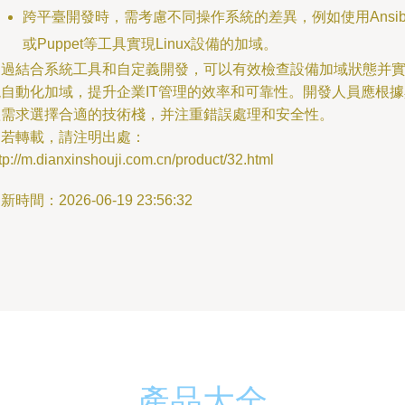
跨平臺開發時，需考慮不同操作系統的差異，例如使用Ansib
或Puppet等工具實現Linux設備的加域。
通過結合系統工具和自定義開發，可以有效檢查設備加域狀態并
現自動化加域，提升企業IT管理的效率和可靠性。開發人員應根據
體需求選擇合適的技術棧，并注重錯誤處理和安全性。
如若轉載，請注明出處：
tp://m.dianxinshouji.com.cn/product/32.html
新時間：2026-06-19 23:56:32
產品大全