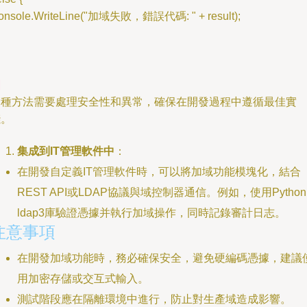
onsole.WriteLine("加域失敗，錯誤代碼: " + result);
這種方法需要處理安全性和異常，確保在開發過程中遵循最佳實
踐。
集成到IT管理軟件中
：
在開發自定義IT管理軟件時，可以將加域功能模塊化，結合
REST API或LDAP協議與域控制器通信。例如，使用Pytho
ldap3庫驗證憑據并執行加域操作，同時記錄審計日志。
注意事項
在開發加域功能時，務必確保安全，避免硬編碼憑據，建議
用加密存儲或交互式輸入。
測試階段應在隔離環境中進行，防止對生產域造成影響。