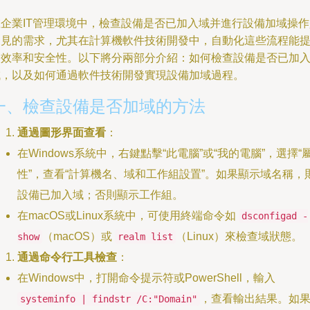
在企業IT管理環境中，檢查設備是否已加入域并進行設備加域操作
常見的需求，尤其在計算機軟件技術開發中，自動化這些流程能
高效率和安全性。以下將分兩部分介紹：如何檢查設備是否已加
域，以及如何通過軟件技術開發實現設備加域過程。
一、檢查設備是否加域的方法
通過圖形界面查看
：
在Windows系統中，右鍵點擊“此電腦”或“我的電腦”，選擇“
性”，查看“計算機名、域和工作組設置”。如果顯示域名稱，
設備已加入域；否則顯示工作組。
在macOS或Linux系統中，可使用終端命令如
dsconfigad -
（macOS）或
（Linux）來檢查域狀態。
show
realm list
通過命令行工具檢查
：
在Windows中，打開命令提示符或PowerShell，輸入
，查看輸出結果。如
systeminfo | findstr /C:"Domain"