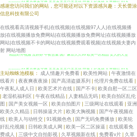
avwww 91看片黄色下载 天天色天天日天天操 国产人妖伪娘 久草网址 91九
感谢您访问我们的网站，您可能还对以下资源感兴趣：天长蕾涂
信息科技有限公司
色极品内射 久久肏 欧美极品在线观看 97资源视频青青 亚洲自拍婷婷 韩国午
在线视看高清视频手机|在线视频|在线视频97人人|在线视频播
夜理论 青草青免费线观色币 日韩国产欧美网址 成人福利在线视频观看 www
放|在线视频播放免费网站|在线视频播放免费网址|在线视频播放
网站|在线视频不卡的网站|在线视频费观看视频|在线视频夫妻内
婷婷com 九一免费在线看 五月天色中文字幕第一页 日本性生活电器影 草草
射
网站地图
精品野外视频 涩婷婷 午夜合集 国产麻豆久久99 欧美一区精品 女人的天堂
浮力院 18成人网站入口 九九热精品10 日韩精品www 日本精品久久伊人网
avwww 91看片黄色下载 天天色天天日天天操 国产人妖伪娘 久草网址 91九
主站蜘蛛池模板：
成人情趣片免费看
|
欧美性网站
|
午夜激情在
av天天艹 中文字幕39 精品久久AV 日本不卡在线一区 青青草伊人久久在线
线看片
|
夜夜爽夜夜操
|
国产高清盗摄系列
|
伦理片免费在线看
|
色极品内射 久久肏 欧美极品在线观看 97资源视频青青 亚洲自拍婷婷 韩国午
午夜私人成人日
|
欧美艺术片在线
|
国产不卡
|
欧美自慰一区二区
草草剧院网址屁屁影院 91海角视频 后入主妇 在线免费电影 91黄色小视频 黄
|
老湿机福利区
|
午夜在线精品
|
人妻精品无码
|
欧美自拍区乱伦
夜理论 青草青免费线观色币 日韩国产欧美网址 成人福利在线视频观看 www
图
|
国产美女视频一区
|
欧美自拍图片
|
三级网址在线观看
|
亚洲
色网络免费看 婷婷她六月天最新 日韩三级高清 Av网站免费看在线看 在线看
欧美久久精品
|
日韩操逼大片
|
欧美大胸视频
|
国产午夜视频在
婷婷com 九一免费在线看 五月天色中文字幕第一页 日本性生活电器影 草草
线
|
欧美人与动牲交
|
91视频色色
|
国产无码免费播放
|
欧美轮
91 国产一二三四五 青草青自拍视频在线 97电影网 91艹艹艹 九九艹九 欧美
奸乱伦视频
|
日韩欧美成人网
|
欧美一区二区操逼
|
在线观看免
浮力院 18成人网站入口 九九热精品10 日韩精品www 日本精品久久伊人网
费成人
|
三级中文自拍影视
|
久草视频新在线
|
免费看v片
|
久草