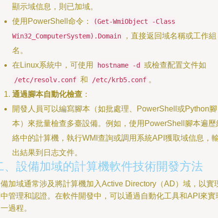
顯示域信息，則已加域。
使用PowerShell命令：
(Get-WmiObject -Class
，直接返回域名稱或工作組
Win32_ComputerSystem).Domain
名。
在Linux系統中，可使用
或檢查配置文件如
hostname -d
和
。
/etc/resolv.conf
/etc/krb5.conf
通過腳本自動化檢查
：
開發人員可以編寫腳本（如批處理、PowerShell或Python腳
本）來批量檢查多臺設備。例如，使用PowerShell腳本遍歷
絡中的計算機，執行WMI查詢或調用系統API獲取域信息，
出結果到日志文件。
二、設備加域的計算機軟件技術開發方法
備加域通常涉及將計算機加入Active Directory（AD）域，以實
集中管理和認證。在軟件開發中，可以通過自動化工具和API來實
這一過程。