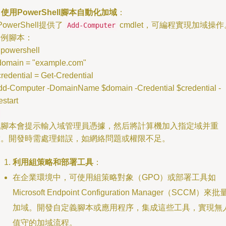
.
使用PowerShell腳本自動化加域
：
 PowerShell提供了
cmdlet，可編程實現加域操作
Add-Computer
示例腳本：
powershell
domain = "example.com"
redential = Get-Credential
dd-Computer -DomainName $domain -Credential $credential -
start
此腳本會提示輸入域管理員憑據，然后將計算機加入指定域并重
啟。開發時需處理錯誤，如網絡問題或權限不足。
利用組策略和部署工具
：
在企業環境中，可使用組策略對象（GPO）或部署工具如
Microsoft Endpoint Configuration Manager（SCCM）來批
加域。開發自定義腳本或應用程序，集成這些工具，實現無
值守的加域流程。